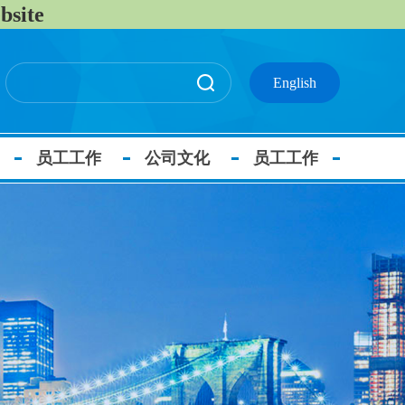
site
English
员工工作
公司文化
员工工作