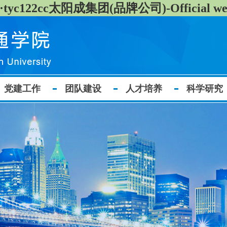
tyc122cc太阳成集团(品牌公司)-Official web
党建工作
团队建设
人才培养
科学研究