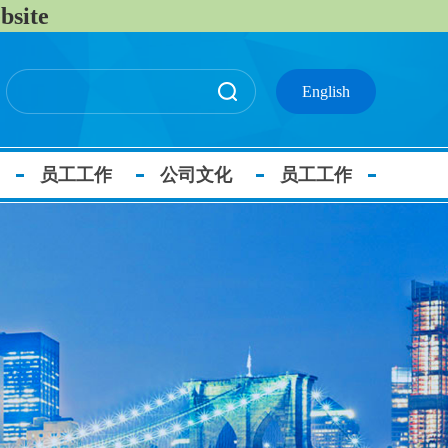
site
English
员工工作
公司文化
员工工作